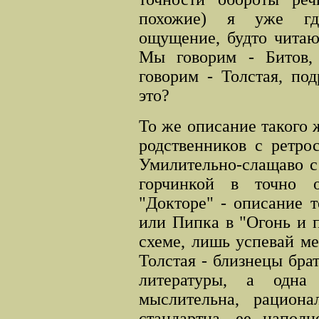
похожие) я уже где
ощущение, будто читаю
Мы говорим - Битов, 
говорим - Толстая, по
это?
То же описание такого
родственников с ретро
Умилительно-слащаво с
горчинкой в точно о
"Докторе" - описание т
или Пипка в "Огонь и п
схеме, лишь успевай м
Толстая - близнецы брат
литературы, а одна
мыслительна, рациона
стандартна, ее напол