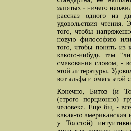
запятых - ничего неожид
рассказ одного из д
удовольствия чтения. 
того, чтобы напряженн
новую философию или
того, чтобы понять из
какого-нибудь там "л
смакования словом, - в
этой литературы. Удовол
вот альфа и омега этой 
Конечно, Битов (и То
(строго порционно) гр
человека. Еще бы, - все
какая-то американская 
у Толстой) интуитивн
лишь как довесок, как 