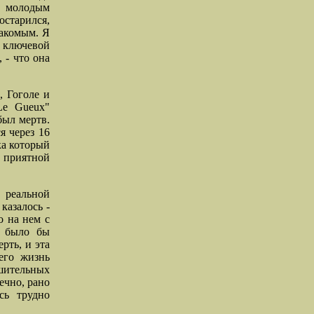
о молодым
старился,
накомым. Я
н ключевой
 - что она
, Гоголе и
Le Gueux"
был мертв.
я через 16
ка который
 приятной
 реальной
казалось -
о на нем с
о было бы
рть, и эта
его жизнь
шительных
ечно, рано
сь трудно