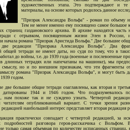
художественных этапа. Это подтверждают и те
материалы, на основе которых родилось данное иссле
"Призрак Александра Вольфа" - роман по объему н
Тем не менее именно ему посвящено самое большое 
х страниц газдановского архива. В архиве находятся часть
тради с отрывком, посвященным жизни Элен в России, 
и начала романа "Призрак Аристида Вольфа." Две большие общ
 две редакции "Призрака Александра Вольфа". Два фра
 общей тетради не имеют даты, но судя по тому, что в таки
работал до войны, т.е. до 1939 года (военные и послевоенные пр
 в длинных тетрадях или напечатаны на машинке), мы предпо
о смыслу, но и по внешним признакам, что эти фрагменты от
амыслу романа "Призрак Александра Вольфа", и могут быть 
1939 годом.
 две большие общие тетради озаглавлены, как вторая и треть
 датированы 1944 и 1946 годом. Что подразумевалось п
й, нам похоже так и не суждено узнать. Четвертой редакци
й читателям опубликованный вариант. С точки зрения разн
 редакцией наибольший интерес представляет вторая редакция р
дакция практически совпадает с четвертой редакцией, за и
х подробностей разговора героя-рассказчика с Вольфом. 
не только самая объемная по количеству исписанных страниц, 