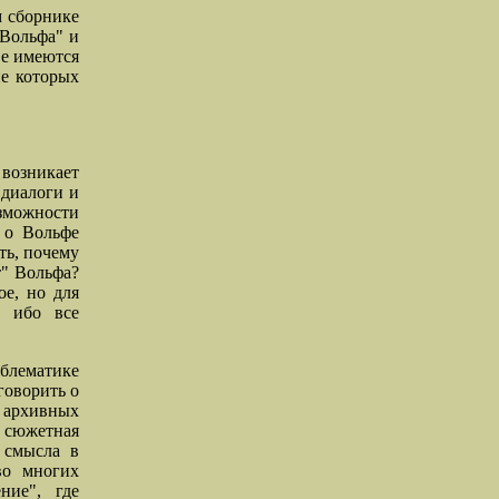
м сборнике
 Вольфа" и
ве имеются
ие которых
возникает
 диалоги и
озможности
т о Вольфе
ть, почему
т" Вольфа?
ое, но для
, ибо все
облематике
говорить о
с архивных
о сюжетная
 смысла в
во многих
ние", где