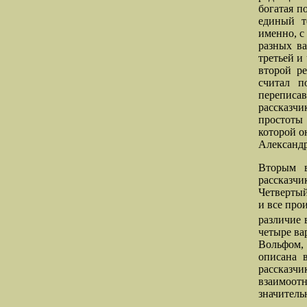
богатая п
единый т
именно, с
разных ва
третьей и
второй р
считал п
переписа
рассказчи
простоты 
которой о
Александр
Вторым в
рассказчи
Четвертый
и все про
различие 
четыре ва
Вольфом,
описана 
рассказч
взаимоот
значитель