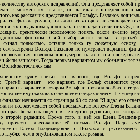
о количеству авторских исправлений. Она представляет собой п
екст с множеством вставок, но начиная с определенного мо
 того, как рассказчик представляется Вольфу), Газданов дописыв
рианта финала романа, ни один из которых не совпадает тек
 четвертой редакциями, и лишь один совпадает сюжетно. Судя п
едакции, практически невозможно понять, какой именно вари
одлинным финалом. Свой выбор автор сделал в третьей 
в финал полностью, оставив только ту сюжетную основу, 
к сам застрелил Вольфа. Газданов не нумеровал варианты фина
ознакомления позволим пронумеровать их в той последовате
ни были записаны. Тогда первым вариантом мы обозначим тот ва
 Вольф застрелился сам.
ариантом будем считать тот вариант, где Вольфа застрел
к. Третий вариант - это вариант, где Вольф становится су
 вариант - вариант, в котором Вольф не проявил особого интерес
изошедшее ему оказалось совершенно безразличным. В четверто
в финалах начинается со страницы 93 со слов "Я ждал его ответа.
рианта подразумевают собой предыдущую встречу Елены Влад
 которая была сокращена в четвертой редакции, но которая
во второй редакции. Кроме того, в ней же Елена Владимир
ику прочесть адресованное ей письмо Вольфа. Надо заме
ношения Елены Владимировны с Вольфом и рассказчиком
но глубже, чем в опубликованном тексте романа.