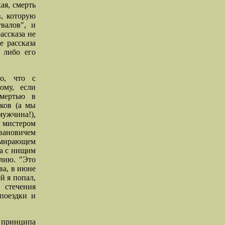
ая, смерть
, которую
валов", и
ассказа не
е рассказа
 либо его
то, что с
ому, если
смертью в
иков (а мы
ужчина!),
 мистером
Ивановичем
умирающем
ча с нищим
лию. "Это
ва, в июне
й я попал,
 стечения
 поездки и
 принципа