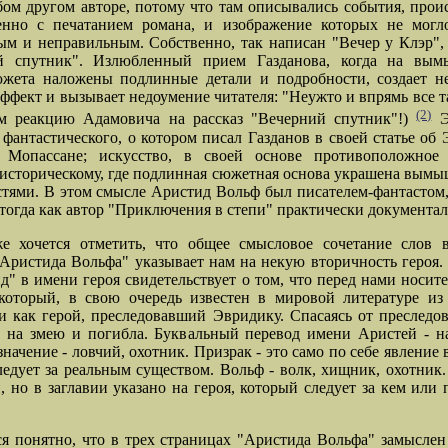
ом другом авторе, потому что там описывались события, про
енно с печатанием романа, и изображение которых не могл
м и неправильным. Собственно, так написан "Вечер у Клэр",
й спутник". Излюбленный прием Газданова, когда на вы
южета наложены подлинные детали и подробности, создает н
ффект и вызывает недоумение читателя: "Неужто и впрямь все т
(2)
м реакцию Адамовича на рассказ "Вечерний спутник"!)
Э
 фантастического, о котором писал Газданов в своей статье об 
 Мопассане; искусство, в своей основе противоположное 
 историческому, где подлинная сюжетная основа украшена вы
тями. В этом смысле Аристид Вольф был писателем-фантастом,
 тогда как автор "Приключения в степи" практически документал
е хочется отметить, что общее смысловое сочетание слов в
Аристида Вольфа" указывает нам на некую вторичность героя.
д" в имени героя свидетельствует о том, что перед нами носите
который, в свою очередь известен в мировой литературе из
 как герой, преследовавший Эвридику. Спасаясь от преследов
а на змею и погибла. Буквальный перевод имени Аристей - н
значение - ловчий, охотник. Призрак - это само по себе явление 
следует за реальным существом. Вольф - волк, хищник, охотник
и, но в заглавии указано на героя, который следует за кем или 
я понятно, что в трех страницах "Аристида Вольфа" замыслен