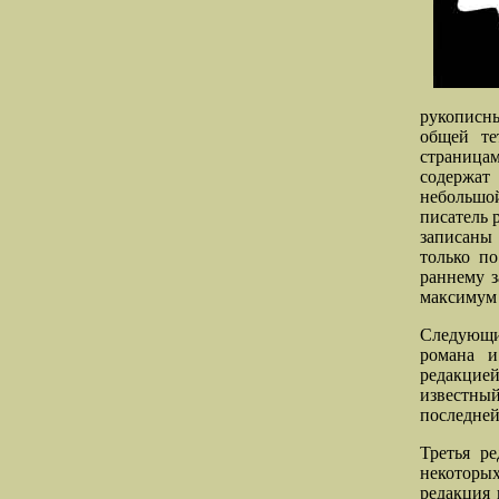
рукописны
общей те
страницам
содержат
небольшой
писатель 
записаны
только п
раннему з
максимум 
Следующие
романа и
редакцие
известны
последней
Третья ре
некоторы
редакция 