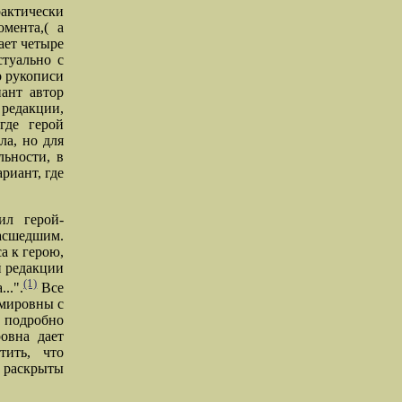
рактически
мента,( а
ает четыре
стуально с
о рукописи
ант автор
редакции,
где герой
ла, но для
льности, в
риант, где
ил герой-
масшедшим.
а к герою,
й редакции
(1)
..".
Все
имировны с
 подробно
овна дает
тить, что
 раскрыты