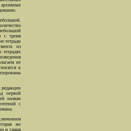
 архивные
дование.
ебольшой.
количество
 небольшой
и с тремя
ие тетради
гмента из
х тетрадях
оизведения
лагаем не
носятся к
датированы
я редакции
од первой
ей назван
очтений с
омана.
сключением
Вторая же
но и самая