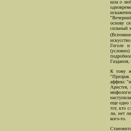
шла о люб
одноврем
искаженны
"Вечерни
основу с
сильный э
(Вспомни
искусство
Гоголе и
(условно)
подробнос
Газданов,
К тому ж
"Призрак 
аффикс "и
Аристея, 
мифологии
наступил
еще одно 
тот, кто 
ли, нет л
кого-то.
Становитс