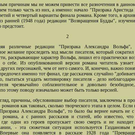
ым причинам мы не можем привести все разночтения в данно
аем только часть из них, а именно: начало "Призрака Аристида
ретий и четвертый варианты финала романа. Кроме того, в архи
з ранней (1948 года) редакции "Возвращения Будды", изучен
о предстоит.
2
ляя различные редакции "Призрака Александра Вольфа", 
ное желание проследить ход мысли писателя, который сократил
ти, раскрывающие характер Вольфа, лишил его практически в
ь о себе. Из опубликованной версии романа читатель узнае
 других персонажей, чем от него самого. И, конечно, важно поня
предпочел именно тот финал, где рассказчик случайно "добивае
о, пытаться угадать мотивировку писателя - дело неблагодарн
ателя чрезвычайно соблазнительное и довольно безобидное
 по этому поводу изначально может быть только версией.
гляд, причины, обусловившие выбор писателя, заключены в пр
о романов как таковых, сколько творческого этапа в целом. Если 
Призрака Александра Вольфа", то было бы вернее начать не 
 романа, а с ранних рассказов и статей, ибо известно, чт
, где один из героев пропускает свою смерть и не находит
вании, - эта сюжетная ситуация используется Газдановым 
 Впервые она появляется в рассказе 1928 года "Превраще