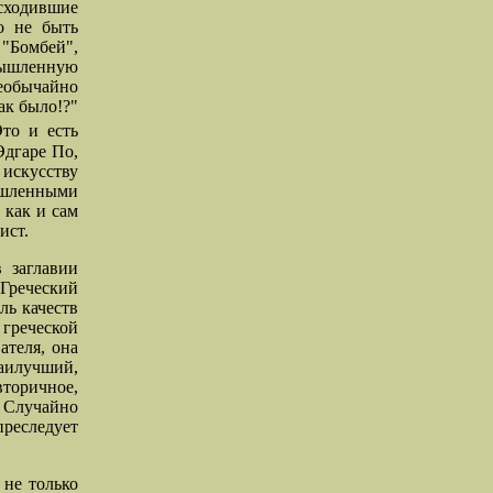
исходившие
о не быть
 "Бомбей",
мышленную
еобычайно
ак было!?"
то и есть
Эдгаре По,
искусству
мышленными
 как и сам
ист.
 заглавии
 Греческий
ль качеств
 греческой
ателя, она
аилучший,
вторичное,
. Случайно
преследует
 не только