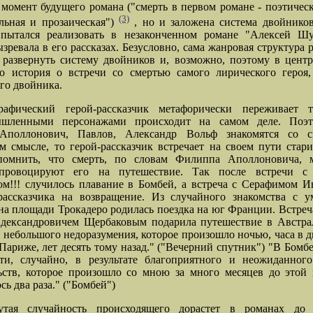
момент будущего романа ("смерть в первом романе - поэтическ
(3)
льная и прозаическая")
, но и заложена система двойников
 пытался реализовать в незаконченном романе "Алексей Шу
ызревала в его рассказах. Безусловно, сама жанровая структура р
 развернуть систему двойников и, возможно, поэтому в центр
бо история о встречи со смертью самого лирического героя,
го двойника.
рафический герой-рассказчик метафорически переживает 
шленными персонажами происходит на самом деле. Поэт
поллонович, Павлов, Александр Вольф знакомятся со 
м смысле, то герой-рассказчик встречает на своем пути стар
омнить, что смерть, по словам Филиппа Аполлоновича, м
провоцируют его на путешествие. Так после встречи с
м!!! случилось плавание в Бомбей, а встреча с Серафимом 
рассказчика на возвращение. Из случайного знакомства с 
на площади Трокадеро родилась поездка на юг Франции. Встре
дександровичем Щербаковым подарила путешествие в Австра
с небольшого недоразумения, которое произошло ночью, часа в д
 Париже, лет десять тому назад." ("Вечерний спутник") "В Бомбе
ти, случайно, в результате благоприятного и неожиданного
ьств, которое произошло со мною за много месяцев до этой
сь два раза." ("Бомбей")
утая случайность происходящего дорастет в романах до