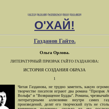
[AUTO]
[KOI-8R]
[WINDOWS]
[DOS]
[ISO-8859]
О'ХАЙ!
Газданов Гайто.
Ольга Орлова.
ЛИТЕРАТУРНЫЙ ПРИЗРАК ГАЙТО ГАЗДАНОВА:
ИСТОРИЯ СОЗДАНИЯ ОБРАЗА
1
Читая Газданова, не трудно заметить, какую огром
творчестве писателя играют два романа "Призрак 
Вольфа" и "Возвращение Будды". Романы, чрезвычай
литературными аллюзиями внутри самих газд
произведений, делят его творческий путь не стол
временные половины, сколько на два последо