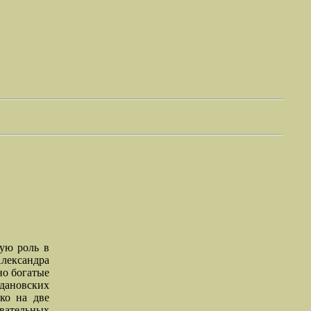
ную роль в
Александра
но богатые
ановских
ько на две
вательных