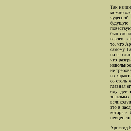
Так начин
можно ожи
чудесной 
будущую 
повествую
был слепл
героев, к
то, что А
самому Га
на его ли
что разгр
невольное
не требов
из характ
со столь 
главная е
ему дейст
знакомых 
великодуш
это в зас
которые 
неоцененн
Аристид В