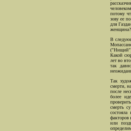
рассказч
человеко
потому чт
зову ее п
для Газда
женщина? 
В следующ
Мопассан
("Нищий")
Какой сюр
лет во вт
так давн
неожидан
Так худо
смерти, н
после нес
более ид
проверить
смерть с
состояла
факторов 
или позд
определим