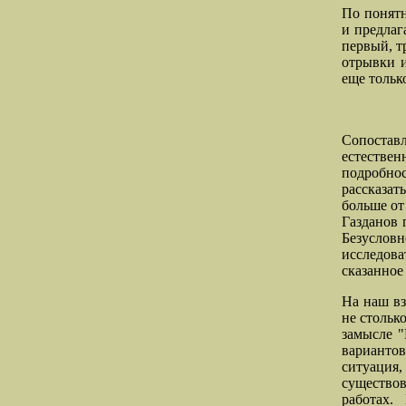
По понятн
и предлаг
первый, т
отрывки и
еще тольк
Сопостав
естествен
подробнос
рассказат
больше от
Газданов 
Безусловн
исследов
сказанное
На наш вз
не стольк
замысле "
вариантов
ситуация
существо
работах.