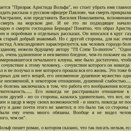
ается "Призрак Аристида Вольфа", но стоит убрать имя главног
дать рассказа о русском офицере Павлове, чья смерть прикрыла
Австралии, или представить Василия Николаевича, вспомина
смерть на морском дне. И не это ли подходящее начало
щую о смерти господина Бернара? Понятно, что образ Арист
ен и опробован в отдельных рассказах. Он вписался в круг га
ак старый добрый знакомый. Но с другой стороны, для нас оче
ристид Александрович характеризуется, как человек гораздо бол
зданову, нежели будущему автору "I'll Сome To-morrow". "Одно
цо, очень удлиненное и неизменно бледное, чем-то похожее на л
имировавшегося печального клоуна, мне было достаточно, что
 сочувствие к этому человеку, - сочувствие которого он никогда 
ал и не получал и вне которого прошла вся его жизнь. Это тоже 
ерных для него вещей, его неизменное душевное мужество од
же неизменной, в некотором отношении, душевной слабостью....
го болезнь заключалась в том, что работа его воображения всегд
вительность...... Его никогда не расстраивало отношение 
или друзей - но со стороны, казалось удивительно, что вот, он
ен и щедр в меру своих возможностей - и никто, никогда не по
лугу и даже почти этого не заметил; и это было так со стороны 
были ему очень много обязаны. Вообще я не видел челов
ого, чем он".
ольф пишет роман, о котором сказано, что так писать нельзя, ес