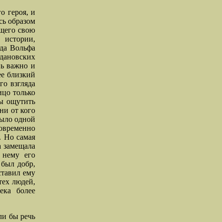
о героя, и
сь образом
ющего свою
 истории,
ида Вольфа
здановских
нь важно и
ее близкий
го взгляда
ицо только
бы ощутить
ни от кого
было одной
новременно
. Но самая
а замещала
к нему его
 был добр,
ставил ему
тех людей,
ека более
ли бы речь