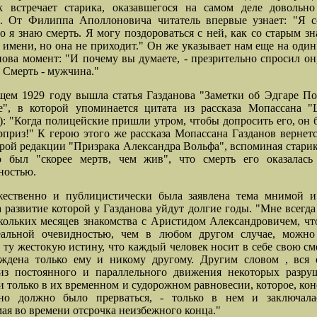
ик встречает старика, оказавшегося на самом деле довольн
м. От Филиппа Аполлоновича читатель впервые узнает: "Я со
о я знаю смерть. Я могу поздороваться с ней, как со старым з
о имени, но она не приходит." Он же указывает нам еще на оди
нова момент: "И почему вы думаете, - презрительно спросил он,
Смерть - мужчина."
ем 1929 году вышла статья Газданова "Заметки об Эдгаре По
е", в которой упоминается цитата из рассказа Мопассана "
: "Когда полицейские пришли утром, чтобы допросить его, он 
приз!" К герою этого же рассказа Мопассана Газданов вернетс
орой редакции "Призрака Александра Вольфа", вспоминая стари
о был "скорее мертв, чем жив", что смерть его оказалась
ностью.
жественно и публицистически была заявлена тема мнимой и
а развитие которой у Газданова уйдут долгие годы. "Мне всегда 
кольких месяцев знакомства с Аристидом Александровичем, чт
еальной очевидностью, чем в любом другом случае, можн
 ту жестокую истину, что каждый человек носит в себе свою сме
уждена только ему и никому другому. Другим словом , вся 
 из постоянного и параллельного движения некоторых разру
и только в их временном и судорожном равновесии, которое, кон
но должно было прерваться, - только в нем и заключала
ая во времени отсрочка неизбежного конца."