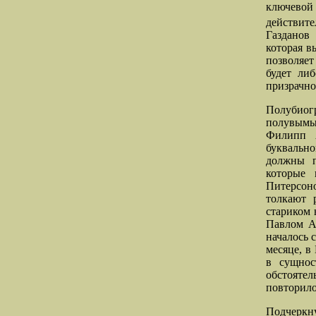
ключевой 
действите
Газданов
которая в
позволяет
будет ли
призрачно
Полубиог
полувымы
Филипп А
буквально
должны п
которые 
Питерсоно
толкают 
стариком 
Павлом А
началось 
месяце, в
в сущнос
обстоятел
повторило
Подчеркн