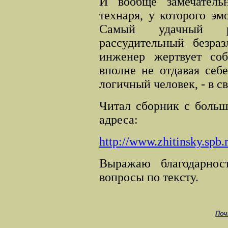
И вообще замечатель
технаря, у которого эм
Самый удачный ра
рассудительный безра
инженер жертвует соб
вполне не отдавая себе
логичный человек
, -
в св
Читал сборник с больш
адреса:
http://www.zhitinsky.spb.r
Выражаю благодарнос
вопросы по тек
c
ту.
Поч