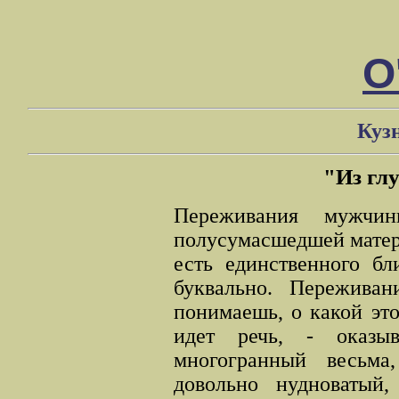
О
Куз
"Из гл
Переживания мужчи
полусумасшедшей матерь
есть единственного бл
буквально. Переживан
понимаешь, о какой эт
идет речь, - оказы
многогранный весьма
довольно нудноватый,