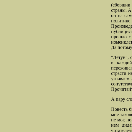
(сборщик 
страны. А
он на сам
политике 
Произведе
публицист
прошло с 
номенклат
Да потому 
"Летун", 
в каждой
переживан
страсти н
узнавае
сопутств
Прочитайте
А пару сло
Повесть б
мне таков
не мог, но
нем дида
читателе