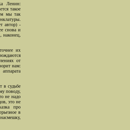
ка Ленин:
ется такое
чем мы так
нклатуры.
т автор) -
ее снова и
, наконец,
 точнее их
рождаются
лениях от
ворит нам:
 аппарата
т в судьбе
му поводу,
то не надо
ов, это не
казка про
ерьезное в
насмешку,