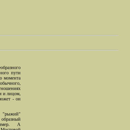
разного
ного пути
о момента
обычного,
тношениях
м и лицом,
южет - он
о "рыжий"
 образный
ример. А
 Мостовой