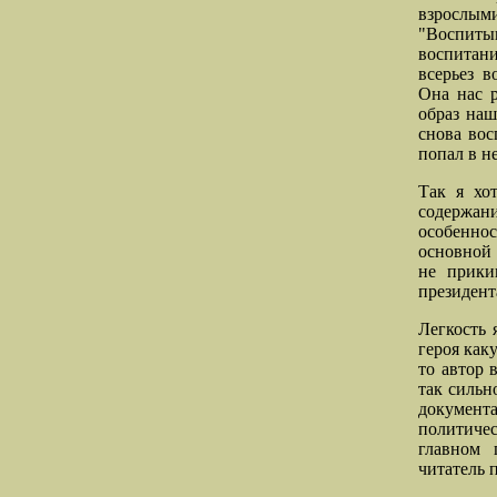
взрослым
"Воспитыв
воспитани
всерьез 
Она нас р
образ наш
снова вос
попал в н
Так я хот
содержан
особенно
основной 
не прики
президента
Легкость 
героя как
то автор 
так сильн
документ
политичес
главном 
читатель 