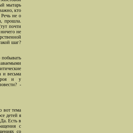
ный мытарь
важно, кто
 Речь не о
ы, прошла.
(тут почти
 ничего не
арственной
такой шаг?
о побывать
наваемыми
литические
а и весьма
ероя и у
овести? -
о вот тема
се детей я
 Да. Есть в
ращения с
шениях со