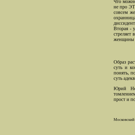
Что можно
не про ЭТ
совсем же
охранница
диссидент
Вторая - 
стреляет 
женщины 
Образ рас
суть и к
понять, п
суть адек
Юрий Неч
томлением
прост и п
Московский 