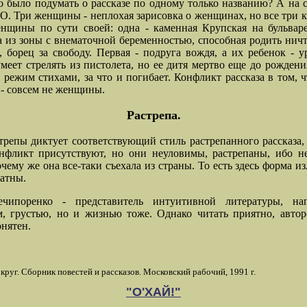
 было подумать о рассказе по одному только названию? А на 
О. Три женщины - неплохая зарисовка о женщинах, но все три к
нщины по сути своей: одна - каменная Крупская на бульваре
 из зоны с внематочной беременностью, способная родить ничто
, борец за свободу. Первая - подруга вождя, а их ребенок - 
умеет стрелять из пистолета, но ее дитя мертво еще до рождения
в режим стихами, за что и погибает. Конфликт рассказа в том, ч
- совсем не женщины.
Растрепа.
трепы диктует соответствующий стиль растрепанного рассказа,
онфликт присутствуют, но они неуловимы, растрепаны, ибо н
очему же она все-таки съехала из страны. То есть здесь форма и
ватны.
ипоренко - представитель интуитивной литературы, на
, грустью, но и жизнью тоже. Однако читать приятно, авто
онятен.
круг. Сборник повестей и рассказов. Московский рабочий, 1991 г.
"О'ХАЙ!"