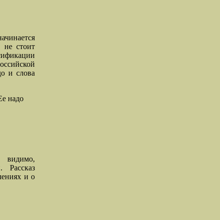
ачинается
 не стоит
сификации
оссийской
до и слова
Ее надо
 видимо,
. Рассказ
лениях и о