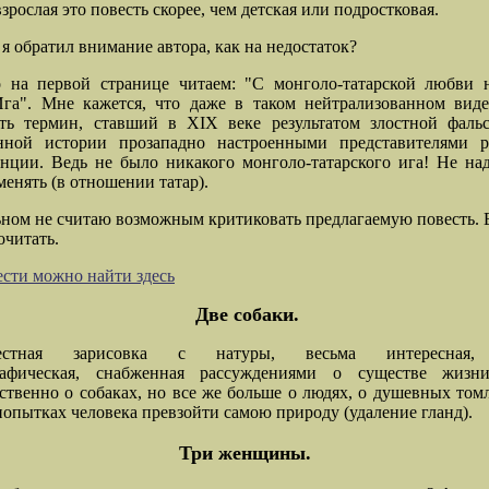
зрослая это повесть скорее, чем детская или подростковая.
 я обратил внимание автора, как на недостаток?
о на первой странице читаем: "С монголо-татарской любви н
Ига". Мне кажется, что даже в таком нейтрализованном виде
ять термин, ставший в XIX веке результатом злостной фаль
енной истории прозападно настроенными представителями р
нции. Ведь не было никакого монголо-татарского ига! Не на
менять (в отношении татар).
ьном не считаю возможным критиковать предлагаемую повесть. 
очитать.
ести можно найти здесь
Две собаки.
вестная зарисовка с натуры, весьма интересная,
рафическая, снабженная рассуждениями о существе жизни
твенно о собаках, но все же больше о людях, о душевных том
опытках человека превзойти самою природу (удаление гланд).
Три женщины.