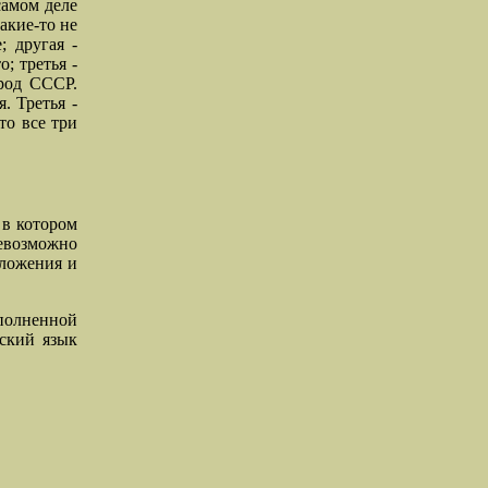
самом деле
акие-то не
; другая -
; третья -
урод СССР.
. Третья -
то все три
 в котором
евозможно
зложения и
полненной
рский язык