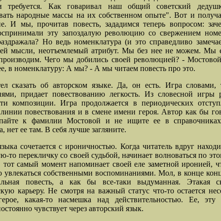
и требуется. Как говаривал наш общий советский дедуш
ать народные массы на их собственном опыте". Вот и получа
е. И мы, прочитав повесть, зададимся теперь вопросом: за
воспринимали эту запоздалую революцию со свержением номе
аздражала? Но ведь номенклатура (и это справедливо замечае
ей мысли, неотъемлемый атрибут. Мы без нее не можем. Мы 
производим. Чего мы добились своей революцией? - Мостовой
ее, в номенклатуру: А мы? - А мы читаем повесть про это.
ел сказать об авторском языке. Да, он есть. Игра словами,
иями, придает повествованию легкость. Из словесной игры 
сти композиции. Игра продолжается в периодических отступ
линии повествования и в смене имени героя. Автор как бы го
пайте к фамилии Мостовой и не ищите ее в справочниках
, нет ее там. В себя лучше загляните.
языка сочетается с ироничностью. Когда читатель вдруг находи
ую-то перекличку со своей судьбой, начинает волноваться по это
в тот самый момент напоминает своей еле заметной иронией, ч
о увлекаться собственными воспоминаниями. Мол, в конце конц
альная повесть, а как бы все-таки выдуманная. Этакая с
кую карьеру. Не смотря на важный статус что-то остается нес
герое, какая-то насмешка над действительностью. Ее, эту 
постоянно чувствует через авторский язык.