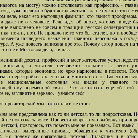
налогов на мосту) можно истолковать как профессию, - глав
 тогда уже несложно будет догадываться... да не нужно этого. Не
ом деле, какая его настоящая фамилия, кто явился прообразом.
и даже не о человеке. Речь идет об эпохе, которая, вроде б
ние выполнено не совсем в традиции русской беллетристики 
ика, почти, но:). Не прошло не то что бы ста лет, но и вообще
момента последнего назначения главного персонажа в госуд
уре. А уже повесть написана про это. Почему автор пошел на 
что не в Мостовом дело, а в нас.
сменивший десятки профессий и мест жительства успел недолг
 ипостаси, и читатель неизбежно столкнется с легко уз
иями, которые экономно, но ярко нарисованы в повести. По
ачала перестройки захлестывали многих из нас. Так что весьм
мые эмоциональные состояния мы видим у главного г
ующей ему переменной свиты. Что же сказать еще об этой п
 ее, загляните в зеркало, - узнайте себя.
в про авторский язык сказать все же стоит.
ыла мне представлена как то ли детская, то ли подростковая. Н
ой не показалась вовсе. Провести корректную выборку при опро
 детской, повторюсь, эта повесть мне не показалась. Вот язык? -
ктически выверенные приемы, обращения к читателю (об
м). Но почему же обязательно детская? Дидактика и в отно