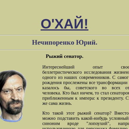
О'ХАЙ!
Нечипоренко Юрий.
Рыжий сенатор.
Интереснейший опыт своеоб
беллетристического исследования жизнен
одного из наших современников. С самог
рождения прослежены все трансформации 
казалось бы, советского во всех о
человека. Кто был ничем, то стал сенаторо
приближенным к импера: к президенту. С
же сама жизнь.
Кто такой этот рыжий сенатор? Вмест
можно подставить какой-нибудь условный
синоним вроде "лопоухий", нап
использованную для персонажа фамилию