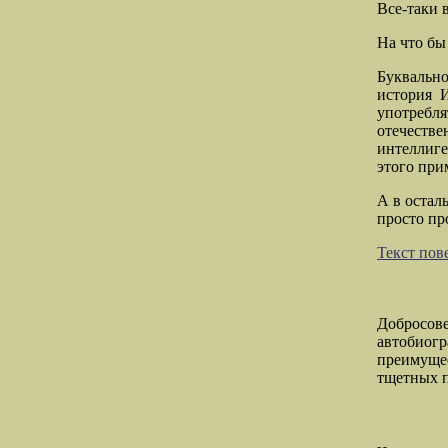
Все-таки в
На что бы
Буквальн
история 
употребл
отечеств
интеллиге
этого при
А в остал
просто пр
Текст пов
Добросо
автобиог
преимущес
тщетных п