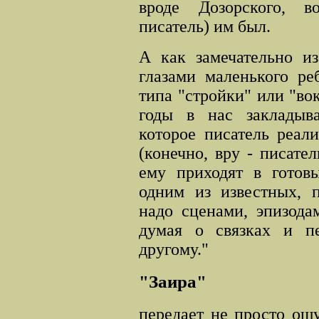
вроде Дозорского, в
писатель) им был.
А как замечательно и
глазами маленького ре
типа "стройки" или "во
годы в нас закладыва
которое писатель реал
(конечно, вру - писате
ему приходят в готов
одним из известных, п
надо сценами, эпизода
думая о
связках и п
другому."
"Заира"
передает не просто ощ