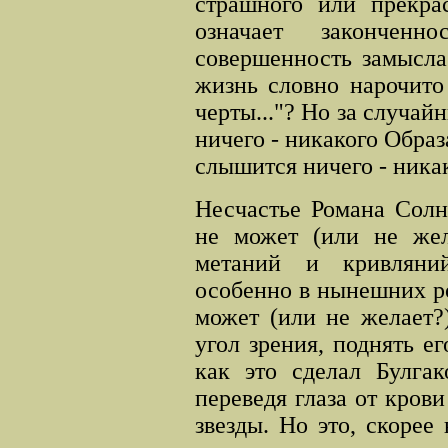
страшного или прекрас
означает закончен
совершенность замысла
жизнь словно нарочито
черты..."? Но за случа
ничего - никакого Обра
слышится ничего - никак
Несчастье Романа Солн
не может (или не жела
метаний и кривляний
особенно в нынешних р
может (или не желает?
угол зрения, поднять е
как это сделал Булгак
переведя глаза от кров
звезды. Но это, скорее