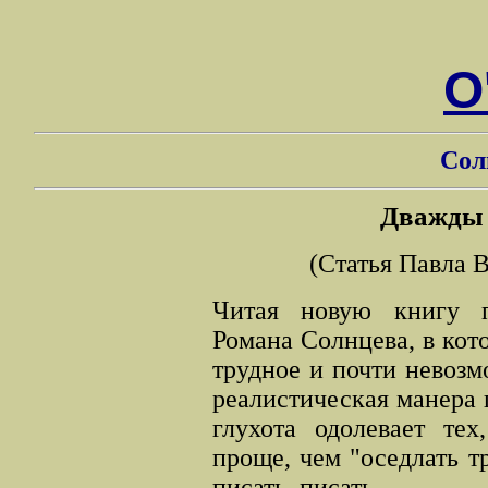
О
Сол
Дважды п
(Статья Павла 
Читая новую книгу п
Романа Солнцева, в кот
трудное и почти невоз
реалистическая манера п
глухота одолевает тех
проще, чем "оседлать т
писать, писать...