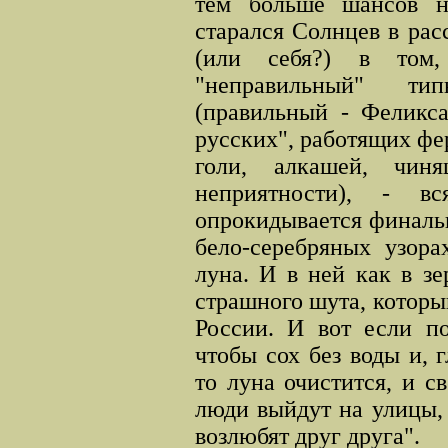
тем больше шансов н
старался Солнцев в рас
(или себя?) в том,
"неправильный" ти
(правильный - Феликса
русских", работящих фе
голи, алкашей, чин
неприятности), - в
опрокидывается финаль
бело-серебряных узора
луна. И в ней как в зе
страшного шута, который
России. И вот если по
чтобы сох без воды и, г
то луна очистится, и св
люди выйдут на улицы, 
возлюбят друг друга".