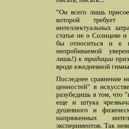
"Он всего лишь присое
которой требует н
интеллектуальных затр
статье не о Солнцеве и
бы относиться и к н
непробиваемой увер
лишь!)
к традиции
приз
вроде ежедневной гимна
Последнее сравнение н
ценностей" в искусств
разубедишь в том, что 
еще и штука чрезвыча
душевного и физическ
напряженных инте
экспериментов. Так не