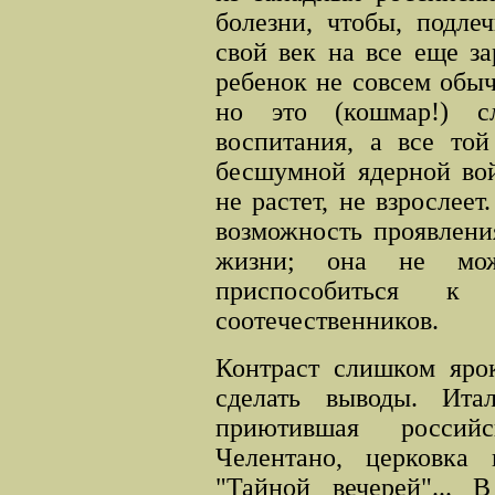
болезни, чтобы, подле
свой век на все еще з
ребенок не совсем обыч
но это (кошмар!) сл
воспитания, а все то
бесшумной ядерной вой
не растет, не взрослее
возможность проявлени
жизни; она не мож
приспособиться к
соотечественников.
Контраст слишком яро
сделать выводы. Итал
приютившая российс
Челентано, церковка
"Тайной вечерей"... 