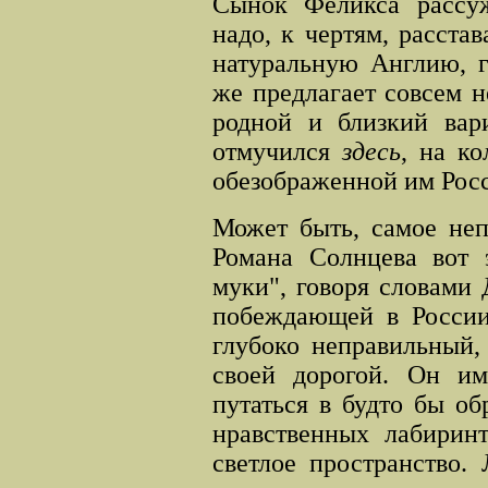
Сынок Феликса рассуж
надо, к чертям, расстав
натуральную Англию, гд
же предлагает совсем н
родной и близкий вари
отмучился
здесь
, на ко
обезображенной им Рос
Может быть, самое неп
Романа Солнцева вот э
муки", говоря словами 
побеждающей в России
глубоко неправильный,
своей дорогой. Он им
путаться в будто бы о
нравственных лабирин
светлое пространство.