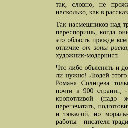
так, словно, не про
несколько, как в расск
Так насмешников над т
переспоришь, когда они
это область прежде все
отличие
от зоны риска
художник-модернист.
Что либо объяснять и до
ли нужно! Людей этого
Романа Солнцева толь
почти в 900 страниц -
кропотливой (надо 
перепечатать, подготови
и тяжелой, но мораль
работы писателя-тра