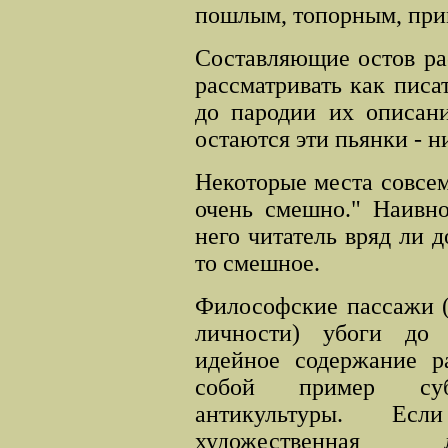
пошлым, топорным, пр
Составляющие остов ра
рассматривать как писа
до пародии их описани
остаются эти пьянки - ни
Некоторые места совсем
очень смешно." Наивно
него читатель вряд ли до
то смешное.
Философские пассажи (
личности) убоги до 
идейное содержание ра
собой пример субк
антикультуры. Ес
художественная л