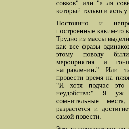
совков" или "а ля сов
который только и есть у 
Постоянно и непре
построенные каким-то 
Трудно из массы выделит
как все фразы одинако
этому поводу были
мероприятия и гон
направлении." Или т
провести время на пля
"И хотя подчас это 
неудобства:" Я уж
сомнительные места,
разрастется и достигн
самой повести.
Это ли художественная 